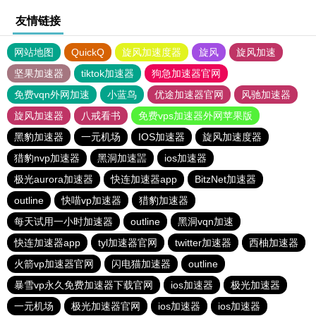
友情链接
网站地图
QuickQ
旋风加速度器
旋风
旋风加速
坚果加速器
tiktok加速器
狗急加速器官网
免费vqn外网加速
小蓝鸟
优途加速器官网
风驰加速器
旋风加速器
八戒看书
免费vps加速器外网苹果版
黑豹加速器
一元机场
IOS加速器
旋风加速度器
猎豹nvp加速器
黑洞加速噐
ios加速器
极光aurora加速器
快连加速器app
BitzNet加速器
outline
快喵vp加速器
猎豹加速器
每天试用一小时加速器
outline
黑洞vqn加速
快连加速器app
tyl加速器官网
twitter加速器
西柚加速器
火箭vp加速器官网
闪电猫加速器
outline
暴雪vp永久免费加速器下载官网
ios加速器
极光加速器
一元机场
极光加速器官网
ios加速器
ios加速器