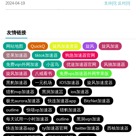
2024-04-19
支持
[0]
反对
[0]
友情链接
网站地图
QuickQ
旋风加速度器
旋风
旋风加速
坚果加速器
tiktok加速器
狗急加速器官网
免费vqn外网加速
小蓝鸟
优途加速器官网
风驰加速器
旋风加速器
八戒看书
免费vps加速器外网苹果版
黑豹加速器
一元机场
IOS加速器
旋风加速度器
猎豹nvp加速器
黑洞加速噐
ios加速器
极光aurora加速器
快连加速器app
BitzNet加速器
outline
快喵vp加速器
猎豹加速器
每天试用一小时加速器
outline
黑洞vqn加速
快连加速器app
tyl加速器官网
twitter加速器
西柚加速器