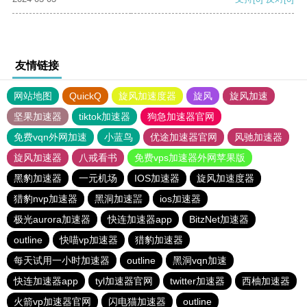
友情链接
网站地图
QuickQ
旋风加速度器
旋风
旋风加速
坚果加速器
tiktok加速器
狗急加速器官网
免费vqn外网加速
小蓝鸟
优途加速器官网
风驰加速器
旋风加速器
八戒看书
免费vps加速器外网苹果版
黑豹加速器
一元机场
IOS加速器
旋风加速度器
猎豹nvp加速器
黑洞加速噐
ios加速器
极光aurora加速器
快连加速器app
BitzNet加速器
outline
快喵vp加速器
猎豹加速器
每天试用一小时加速器
outline
黑洞vqn加速
快连加速器app
tyl加速器官网
twitter加速器
西柚加速器
火箭vp加速器官网
闪电猫加速器
outline