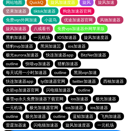
网站地图
QuickQ
旋风加速度器
旋风
旋风加速
坚果加速器
tiktok加速器
狗急加速器官网
免费vqn外网加速
小蓝鸟
优途加速器官网
风驰加速器
旋风加速器
八戒看书
免费vps加速器外网苹果版
黑豹加速器
一元机场
IOS加速器
旋风加速度器
猎豹nvp加速器
黑洞加速噐
ios加速器
极光aurora加速器
快连加速器app
BitzNet加速器
outline
快喵vp加速器
猎豹加速器
每天试用一小时加速器
outline
黑洞vqn加速
快连加速器app
tyl加速器官网
twitter加速器
西柚加速器
火箭vp加速器官网
闪电猫加速器
outline
暴雪vp永久免费加速器下载官网
ios加速器
极光加速器
一元机场
极光加速器官网
ios加速器
ios加速器
outline
极光加速器
outline
蓝鲸加速器
飞狗加速器
雷霆加器速
闪电猫加速器
旋风加速度器
一元机场