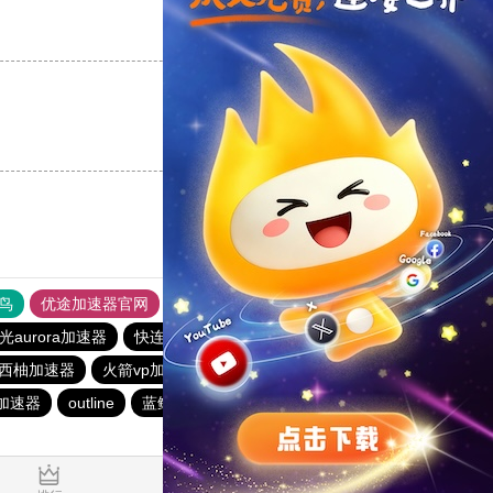
支持
[0]
反对
[0]
支持
[0]
反对
[0]
鸟
优途加速器官网
风驰加速器
旋风加速器
八戒看书
光aurora加速器
快连加速器app
BitzNet加速器
outline
西柚加速器
火箭vp加速器官网
闪电猫加速器
outline
加速器
outline
蓝鲸加速器
飞狗加速器
雷霆加器速