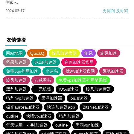
伴家人。
2024-03-17
支持
[0]
反对
[0]
友情链接
网站地图
QuickQ
旋风加速度器
旋风
旋风加速
坚果加速器
tiktok加速器
狗急加速器官网
免费vqn外网加速
小蓝鸟
优途加速器官网
风驰加速器
旋风加速器
八戒看书
免费vps加速器外网苹果版
黑豹加速器
一元机场
IOS加速器
旋风加速度器
猎豹nvp加速器
黑洞加速噐
ios加速器
极光aurora加速器
快连加速器app
BitzNet加速器
outline
快喵vp加速器
猎豹加速器
每天试用一小时加速器
outline
黑洞vqn加速