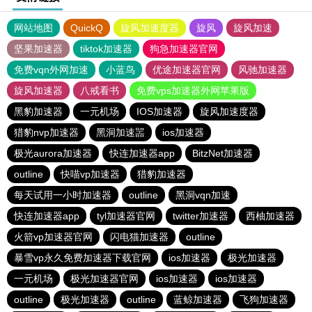
网站地图
QuickQ
旋风加速度器
旋风
旋风加速
坚果加速器
tiktok加速器
狗急加速器官网
免费vqn外网加速
小蓝鸟
优途加速器官网
风驰加速器
旋风加速器
八戒看书
免费vps加速器外网苹果版
黑豹加速器
一元机场
IOS加速器
旋风加速度器
猎豹nvp加速器
黑洞加速噐
ios加速器
极光aurora加速器
快连加速器app
BitzNet加速器
outline
快喵vp加速器
猎豹加速器
每天试用一小时加速器
outline
黑洞vqn加速
快连加速器app
tyl加速器官网
twitter加速器
西柚加速器
火箭vp加速器官网
闪电猫加速器
outline
暴雪vp永久免费加速器下载官网
ios加速器
极光加速器
一元机场
极光加速器官网
ios加速器
ios加速器
outline
极光加速器
outline
蓝鲸加速器
飞狗加速器