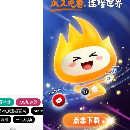
支持
[0]
反对
[0]
支持
[0]
反对
[0]
支持
[0]
反对
[0]
元机场
IOS加速器
旋风加速度器
猎豹nvp加速器
箭vp加速器官网
outline
暴雪vp永久免费加速器下载官网
加速器
一元机场