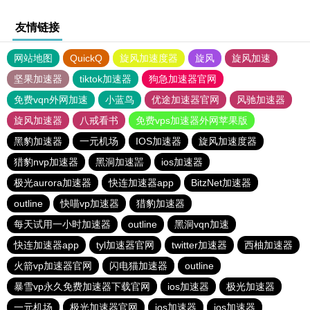
友情链接
网站地图
QuickQ
旋风加速度器
旋风
旋风加速
坚果加速器
tiktok加速器
狗急加速器官网
免费vqn外网加速
小蓝鸟
优途加速器官网
风驰加速器
旋风加速器
八戒看书
免费vps加速器外网苹果版
黑豹加速器
一元机场
IOS加速器
旋风加速度器
猎豹nvp加速器
黑洞加速噐
ios加速器
极光aurora加速器
快连加速器app
BitzNet加速器
outline
快喵vp加速器
猎豹加速器
每天试用一小时加速器
outline
黑洞vqn加速
快连加速器app
tyl加速器官网
twitter加速器
西柚加速器
火箭vp加速器官网
闪电猫加速器
outline
暴雪vp永久免费加速器下载官网
ios加速器
极光加速器
一元机场
极光加速器官网
ios加速器
ios加速器