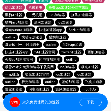
免费vqn外网加速
小蓝鸟
优途加速器官网
风驰加速器
旋风加速器
八戒看书
免费vps加速器外网苹果版
黑豹加速器
一元机场
IOS加速器
旋风加速度器
猎豹nvp加速器
黑洞加速噐
ios加速器
极光aurora加速器
快连加速器app
BitzNet加速器
outline
快喵vp加速器
猎豹加速器
每天试用一小时加速器
outline
黑洞vqn加速
快连加速器app
tyl加速器官网
twitter加速器
西柚加速器
火箭vp加速器官网
闪电猫加速器
outline
暴雪vp永久免费加速器下载官网
ios加速器
极光加速器
一元机场
极光加速器官网
ios加速器
ios加速器
outline
极光加速器
outline
蓝鲸加速器
飞狗加速器
雷霆加器速
闪电猫加速器
旋风加速度器
一元机场
闪电猫加速器
快连vp加速器
国外上网加速器
永久免费使用的加速器
下载
1.144469s